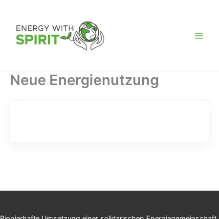
Zum
Energy
Inhalt
WITH
springen
Spirit
Daten
Neue Energienutzung
Pionierhafte Umsetzung einer solidarischen Energiegemeinschaft