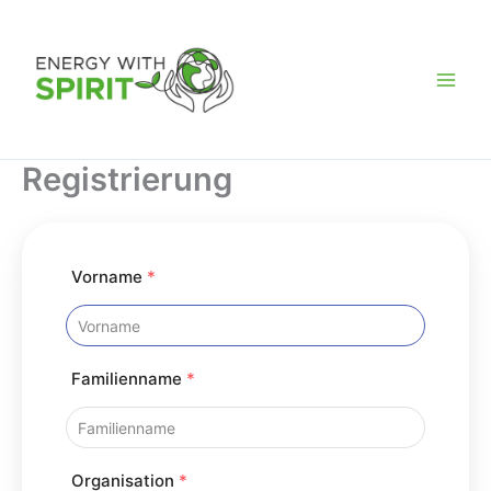
Zum
Energy
Inhalt
WITH
springen
Spirit
Daten
Registrierung
Vorname
*
Familienname
*
Organisation
*